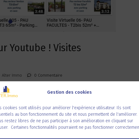
r Youtube ! Visites
Alter Immo
0 Commentaire
Gestion des cookies
 cette période si particulière en vous proposant une
r ses biens à vendre, grâce à … des
visites virtuelles
!
 cookies sont utilisés pour améliorer l'expérience utilisateur. Ils sont
idéos
, vous découvrir l
‘immeuble, le bien à vendre, son
entiels au bon fonctionnement du site et nous permettent de l'améliorer.
hniques, financières et pratiques
à connaître sur le bien.
s restez libres de ne pas participer à son amélioration en cliquant sur
user. Certaines fonctionnalités pourraient ne pas fonctionner correctemen
’Alter Immo
pour découvrir toutes nos
visites virtuelles de