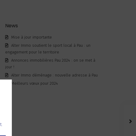
News
Mise à jour importante
Alter Immo soutient le sport local à Pau : un
engagement pour le territoire
Annonces immobilières Pau 2024 : on se met à
jour !
Alter Immo déménage : nouvelle adresse à Pau
Meilleurs vœux pour 2024
t.