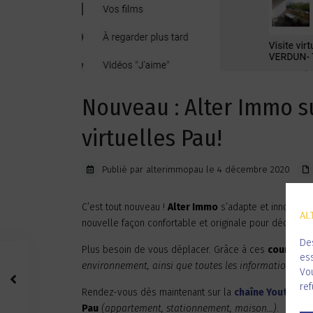
Nouveau : Alter Immo su
virtuelles Pau!
Publié par alterimmopau le 4 décembre 2020
C’est tout nouveau !
Alter Immo
s’adapte et innove en
nouvelle façon confortable et originale pour découvri
Des
Plus besoin de vous déplacer. Grâce à ces
courtes v
ess
environnement, ainsi que toutes les informations tec
Vou
ref
Rendez-vous dès maintenant sur la
chaîne Youtube d
Pau
(appartement, stationnement, maison…)
.